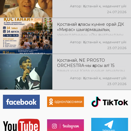
өнер көрсетеді! @xcialem
Автор: Қостанай қ. мәдениет үйі
24.07.2026
Қостанай қаласы күніне орай ДК
«Мирас» шығармашылық
ұжымдарының «Ән қанатындағы
Қостанай» көшпелі концерті
Автор: Қостанай қ. мәдениет үйі
өтеді! Баршаңызды мерекелік
23.07.2026
концертке шақырамыз!
Қостанай, NE PROSTO
ORCHESTRA-ны қарсы ал! 15
тамыз күні Қала күніне арналған
мерекелік концертте NE
Автор: Қостанай қ. мәдениет үйі
PROSTO ORCHESTRA өнер
23.07.2026
көрсетеді! @ne_prosto_orchestra