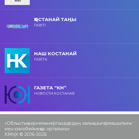
ҚОСТАНАЙ ТАҢЫ
ГАЗЕТІ
НАШ КОСТАНАЙ
ГАЗЕТА
ГАЗЕТА “КН”
НОВОСТИ КОСТАНАЯ
«Облыстық көркемөнерпаздардың халық шығармашылығы
мен кинобейнеқор орталығы»
КМҚК © 2016-2026