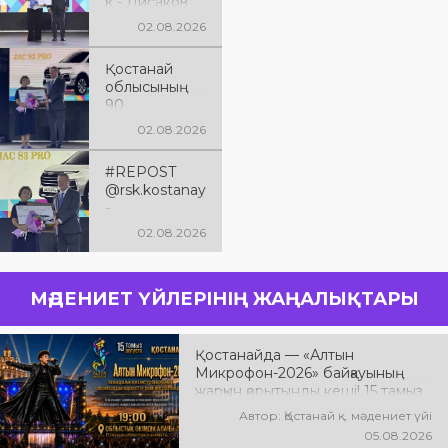
k - Лисаков
қаласы
02.08.2026
Қостанай
облысының
Қостанай
құрылғанына
облысының
90 жыл
90
толуына
жылдығына
арналған
02.08.2026
арналған
XXXVIII
мерейтойлық
«Өнеріміз
#REPOST
іс-шаралар
саған,
@rsk.kostanay
аясында
Қазақстан!»
-
өткен XXXVIII
атты облыстық
@qumaraqsaq
облыстық
02.08.2026
көркемөнерп
alov 🇰🇿
«Өнеріміз
аздардың
Құрметті
саған,
халық
аймағымызды
Қазақстан!»
шығармашыл
МӘДЕНИЕТ ҮЙЛЕРІНІҢ ЖАҢАЛЫҚТАРЫ
ң
халық
ығы байқау
тұрғындары!
шығармашыл
фестивалі
Қымбатты
ығы
қорытындысы
жерлестер,
Қостанайда — «Алтын
фестиваль-
бойынша
қадірлі қонақтар!
Микрофон-2026» байқауының
байқауының
жүлделі III
Баршаңызды
жарқын қорытынды кеші! 15 тамыз
жеңімпаздар
орынға қол
Қостанай
күні Халықаралық вокалистер
ы салтанатты
жеткізді.
Автор: Қостанай қ. мәдениет үйі
облысының
байқауы жеңімпаздарын
түрде
Қаламыздың
05.08.2026
90 жылдық
марапаттау рәсімі мен гала-
марапатталд