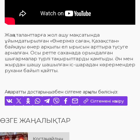
Жаңа таланттарға жол ашу мақсатында
ұйымдатырылған «Өнеріміз саған, Қазақстан»
байқауы өнер арқылы ел ырысын арттыра түсуге
арналған. Осы ретте саханада орындалған
шығармалар түрлі тақырыптарды қамтыды. Ән мен
жырдан шашу шашылған іс-шарадан көрермендер
рухани байып қайтты.
Ақпаратты достарыңызбен сілтеме арқылы бөлісіңіз:
Сілтемені көшіру
ӨЗГЕ ЖАҢАЛЫҚТАР
Қостанайдың