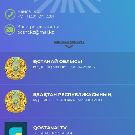
Байланыс:
+7 (7142) 562-428
Электрондық пошта:
ocsnt.kz@mail.kz
ҚОСТАНАЙ ОБЛЫСЫ
ӘКІМДІГІНІҢ МӘДЕНИЕТ БАСҚАРМАСЫ
ҚАЗАҚСТАН РЕСПУБЛИКАСЫНЫҢ
МӘДЕНИЕТ ЖӘНЕ АҚПАРАТ МИНИСТРЛІГІ
QOSTANAI TV
ТВ КАНАЛ КОСТАНАЯ