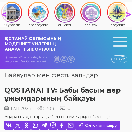
altynsarin
amangeldy
auliekol
denisov
jangeldin
ҚОСТАНАЙ ОБЛЫСЫНЫҢ
МӘДЕНИЕТ ҮЙЛЕРІНІҢ
АҚПАРАТТЫҚ ПОРТАЛЫ
Қостанай облысы әкімдігінің
RU
KZ
мәдениет басқармасының
Байқаулар мен фестивальдар
QOSTANAI TV: Бабы басым өнер
ұжымдарының байқауы
12.11.2024
708
0
Ақпаратты достарыңызбен сілтеме арқылы бөлісіңіз:
Сілтемені көшіру