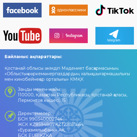
Байланыс ақпараттары:
Қостанай облысы әкімдігі Мәдениет басқармасының
«Облыстық көркемөнерпаздардың халық шығармашылығы
мен кинобейнеқор орталығы» КМҚК
Заңды мекен-жайы:
110000, Қазақстан Республикасы, Қостанай қаласы,
Лермонтов көшесі, 15
Деректемелер:
БСН 990340002744
ЖСК KZ8594807KZT22031664
«Еуразиялық банк» АҚ
БСК EURIKZKA