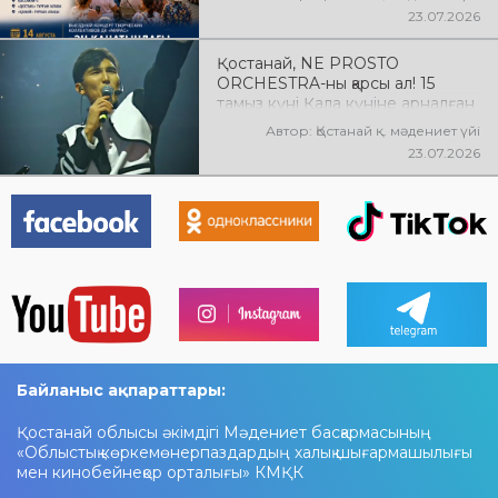
өтеді! Баршаңызды мерекелік
23.07.2026
концертке шақырамыз!
Қостанай, NE PROSTO
ORCHESTRA-ны қарсы ал! 15
тамыз күні Қала күніне арналған
мерекелік концертте NE
Автор: Қостанай қ. мәдениет үйі
PROSTO ORCHESTRA өнер
23.07.2026
көрсетеді! @ne_prosto_orchestra
Байланыс ақпараттары:
Қостанай облысы әкімдігі Мәдениет басқармасының
«Облыстық көркемөнерпаздардың халық шығармашылығы
мен кинобейнеқор орталығы» КМҚК