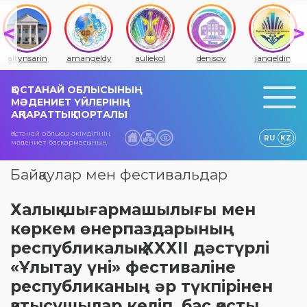
altynsarin
amangeldy
auliekol
denisov
jangeldin
ҚОСТАНАЙ ОБЛЫСЫНЫҢ
МӘДЕНИЕТ ҮЙЛЕРІНІҢ
АҚПАРАТТЫҚ ПОРТАЛЫ
Қостанай облысы әкімдігінің
RU
KZ
мәдениет басқармасының
Байқаулар мен фестивальдар
Халық шығармашылығы мен
көркем өнерпаздарының
республикалық ХХХІІ дәстүрлі
«Ұлытау үні» фестиваліне
республиканың әр түкпірінен
қатысушылар келіп, бас қосты