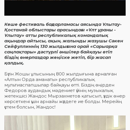
Кеше фестиваль бағдарламасы аясында Ұлытау-
Қостанай облыстары арасындағы «Ұлт ұраны -
Ұлытау» атты республикалық командалық
ақындар айтысы, ақын, жалынды жазушы Сәкен
Сейфуллиннің 130 жылдығына орай «Сарыарқа
саңлақтары» дәстүрлі әншілер байқауы өтіп
біздің өнерпаздар жеңіске жетіп, бір жасап
қалдық.
Бүгін Жошы ұлысының 800 жылдығына арналған
«Алтын Орда аманаты» республикалық
мультиаспапшылар байқауы өтті. Біздің өңірден
Федоров аудандық мәдениет үйінің музыкалық
жетекшісі Жандос Мырзахметов қатысып, үздік өнер
көрсеткені үшін арнайы жүлдеге ие болды. Мерейің
үстем болсын, Жандос!