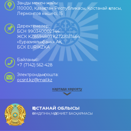
Заңды мекен-жайы:
110000, Қазақстан Республикасы, Қостанай қаласы,
Лермонтов көшесі, 15
Деректемелер:
БСН 990340002744
ЖСК KZ8594807KZT22031664
«Еуразиялық банк» АҚ
БСК EURIKZKA
Байланыс:
+7 (7142) 562-428
Электрондық пошта:
ocsnt.kz@mail.kz
ҚОСТАНАЙ ОБЛЫСЫ
ӘКІМДІГІНІҢ МӘДЕНИЕТ БАСҚАРМАСЫ