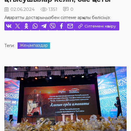
02.06.2024
1351
0
Ақпаратты достарыңызбен сілтеме арқылы бөлісіңіз:
Сілтемені көшіру
Жеңімпаздар
Теги: