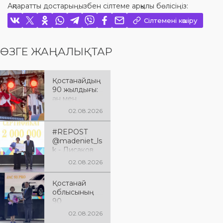
Ақпаратты достарыңызбен сілтеме арқылы бөлісіңіз:
Сілтемені көшіру
ӨЗГЕ ЖАҢАЛЫҚТАР
Қостанайдың
90 жылдығы:
ән мен
әсерге толы
02.08.2026
мерекелік
кеш
#REPOST
@madeniet_ls
k - Лисаков
қаласы
02.08.2026
Қостанай
облысының
Қостанай
құрылғанына
облысының
90 жыл
90
толуына
жылдығына
арналған
02.08.2026
арналған
XXXVIII