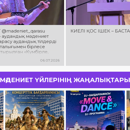
 @madeniet_qarasu
КИЕЛІ ҚОС ІШЕК – БАСТ
» аудандық мәдениет
арасу аудандық тілдерді
рталығымен бірлесе
тырылған «Күмбірле,
мбыра» атты ІІ аудандық
06.07.2026
шылар байқауы өтті
МӘДЕНИЕТ ҮЙЛЕРІНІҢ ЖАҢАЛЫҚТАР