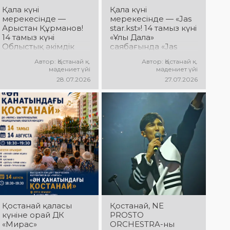
дайындық
Қала күні
Қала күні
пысықталды
мерекесінде —
мерекесінде — «Jas
Арыстан Құрманов!
star.kst»! 14 тамыз күні
14 тамыз күні
«Ұлы Дала»
Облыстық әкімдік
саябағында «Jas
алаңында Арыстан
star.kst» қалалық
Автор: Қостанай қ.
Автор: Қостанай қ.
Құрмановтың
шығармашылық
мәдениет үйі
мәдениет үйі
«Айналдым атыңнан,
байқауы
28.07.2026
27.07.2026
Қостанай» атты
жеңімпаздарының
концерттік
концерті өтеді!
бағдарламасы өтеді!
Сіздерді жас
Сіздерді сүйікті
таланттардың
әндер, әсерлі
жарқын өнері,
орындау мен
заманауи әндер,
көтеріңкі мерекелік
қуатты энергия мен
көңіл күй күтеді!
мерекелік көңіл күй
күтеді!
Қостанай қаласы
Қостанай, NE
күніне орай ДК
PROSTO
«Мирас»
ORCHESTRA-ны