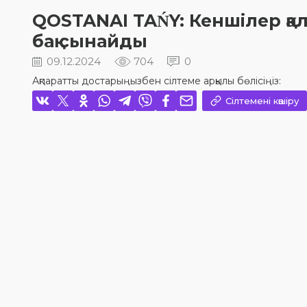
QOSTANAI TAŃY: Кеншілер қ
бақ сынайды
09.12.2024
704
0
Ақпаратты достарыңызбен сілтеме арқылы бөлісіңіз:
Сілтемені көшіру