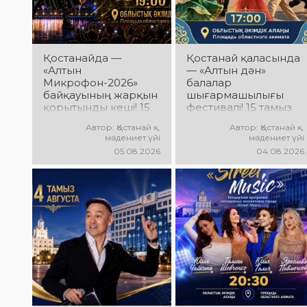
Қостанайда —
Қостанай қаласында
«Алтын
— «Алтын дән»
Микрофон-2026»
балалар
байқауының жарқын
шығармашылығы
қорытынды кеші! 15
фестивалі! 15 тамыз
тамыз күні
күні Облыстық
Автор: Қостанай қ.
Автор: Қостанай қ.
Халықаралық
әкімдік алаңында
мәдениет үйі
мәдениет үйі
вокалистер байқауы
«Даму бала»
05.08.2026
04.08.2026
жеңімпаздарын
жобасының балалар
марапаттау рәсімі
шығармашылық
мен гала-концерт
ұжымдары
өтеді! Сіздерді үздік
қатысатын «Алтын
орындаушылардың
дән» фестивалі өтеді!
әсерлі өнері, жарқын
Сіздерді жас
эмоциялар және
таланттардың
ерекше мерекелік
жарқын өнері, әсем
атмосфера күтеді!
әндер, әсерлі билер
мен мерекелік көңіл
күй күтеді!