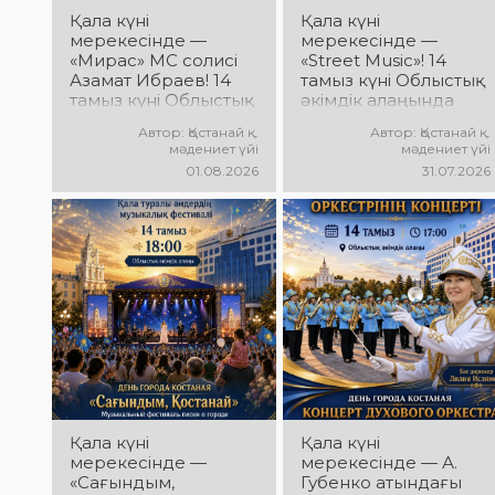
Қала күні
Қала күні
мерекесінде —
мерекесінде —
«Мирас» МС солисі
«Street Music»! 14
Азамат Ибраев! 14
тамыз күні Облыстық
тамыз күні Облыстық
әкімдік алаңында
әкімдік алаңында
қаланың жастар
Автор: Қостанай қ.
Автор: Қостанай қ.
Азамат Ибраевтың
ұжымдарының
мәдениет үйі
мәдениет үйі
концерттік
«Street Music»
01.08.2026
31.07.2026
бағдарламасы өтеді!
концерттік
Сіздерді сүйікті
бағдарламасы өтеді!
әндер, жарқын
Сіздерді заманауи
орындау, қуатты
музыка, жарқын
энергия мен көтеріңкі
орындаулар, қуатты
мерекелік көңіл күй
энергия мен көтеріңкі
күтеді!
мерекелік көңіл күй
күтеді!
Қала күні
Қала күні
мерекесінде —
мерекесінде — А.
«Сағындым,
Губенко атындағы