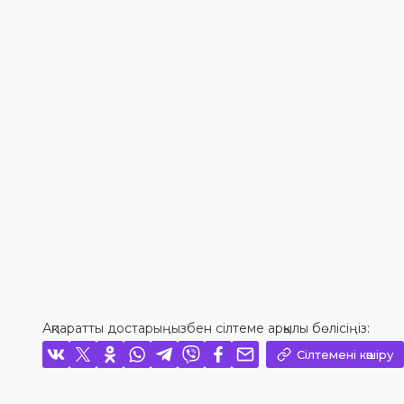
Ақпаратты достарыңызбен сілтеме арқылы бөлісіңіз:
Сілтемені көшіру