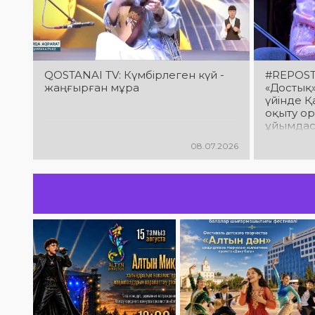
QOSTANAI TV: Күмбірлеген күй -
#REPOST
жаңғырған мұра
«Достық
үйінде Қ
оқыту о
ұйымдас
қоңыр до
08.07.2026
домбыра