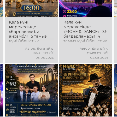
Қала күні
Қала күні
мерекесінде —
мерекесінде —
«Карнавал» би
«MOVE & DANCE» DJ-
ансамблі! 15 тамыз
бағдарламасы! 14
күні Облыстық
тамыз күні Облыстық
әкімдік алаңында
әкімдік алаңында
Автор: Қостанай қ.
Автор: Қостанай қ.
«Карнавал» би
мерекелік DJ-
мәдениет үйі
мәдениет үйі
ансамблінің
бағдарлама өтеді!
03.08.2026
02.08.2026
концерттік
Сіздерді заманауи
бағдарламасы өтеді!
музыкалық хиттер,
Ансамбль жетекшісі
би ырғағы, қуатты
— Шамиль
энергия мен жарқын
Фахрутдинов.
эмоциялар күтеді!
Сіздерді әсерлі
хореографиялық
қойылымдар,
жарқын бейнелер,
қуатты ырғақ пен
мерекелік көңіл күй
күтеді!