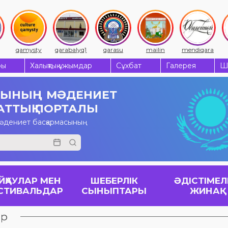
qamysty
qarabalyq1
qarasu
mailin
mendiqara
ры
Халықтық ұжымдар
Сұхбат
Галерея
Ш
СЫНЫҢ
МӘДЕНИЕТ
АТТЫҚ ПОРТАЛЫ
мәдениет басқармасының
ЙҚАУЛАР МЕН
ШЕБЕРЛІК
ӘДІСТІМЕЛ
СТИВАЛЬДАР
СЫНЫПТАРЫ
ЖИНАҚ
ар