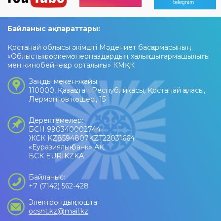
Байланыс ақпараттары:
Қостанай облысы әкімдігі Мәдениет басқармасының
«Облыстық көркемөнерпаздардың халық шығармашылығы
мен кинобейнеқор орталығы» КМҚК
Заңды мекен-жайы:
110000, Қазақстан Республикасы, Қостанай қаласы,
Лермонтов көшесі, 15
Деректемелер:
БСН 990340002744
ЖСК KZ8594807KZT22031664
«Еуразиялық банк» АҚ
БСК EURIKZKA
Байланыс:
+7 (7142) 562-428
Электрондық пошта:
ocsnt.kz@mail.kz