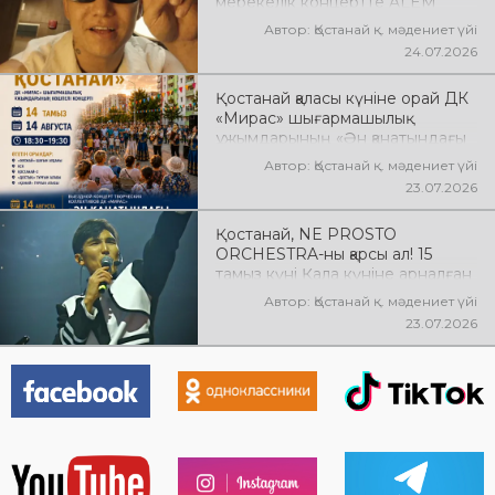
мерекелік концертте ALEM
өнер көрсетеді! @xcialem
Автор: Қостанай қ. мәдениет үйі
24.07.2026
Қостанай қаласы күніне орай ДК
«Мирас» шығармашылық
ұжымдарының «Ән қанатындағы
Қостанай» көшпелі концерті
Автор: Қостанай қ. мәдениет үйі
өтеді! Баршаңызды мерекелік
23.07.2026
концертке шақырамыз!
Қостанай, NE PROSTO
ORCHESTRA-ны қарсы ал! 15
тамыз күні Қала күніне арналған
мерекелік концертте NE
Автор: Қостанай қ. мәдениет үйі
PROSTO ORCHESTRA өнер
23.07.2026
көрсетеді! @ne_prosto_orchestra