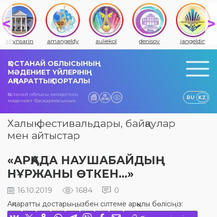
altynsarin
amangeldy
auliekol
denisov
jangeldin
ҚОСТАНАЙ ОБЛЫСЫНЫҢ
МӘДЕНИЕТ ҮЙЛЕРІНІҢ
АҚПАРАТТЫҚ ПОРТАЛЫ
Қостанай облысы әкімдігінің
RU
KZ
мәдениет басқармасының
Халық фестивальдары, байқаулар
мен айтыстар
«АРҚАДА НАУШАБАЙДЫҢ
НҰРЖАНЫ ӨТКЕН…»
16.10.2019
1684
0
Ақпаратты достарыңызбен сілтеме арқылы бөлісіңіз: