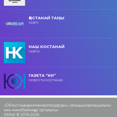
ҚОСТАНАЙ ТАҢЫ
ГАЗЕТІ
НАШ КОСТАНАЙ
ГАЗЕТА
ГАЗЕТА “КН”
НОВОСТИ КОСТАНАЯ
«Облыстық көркемөнерпаздардың халық шығармашылығы
мен кинобейнеқор орталығы»
КМҚК © 2016-2026