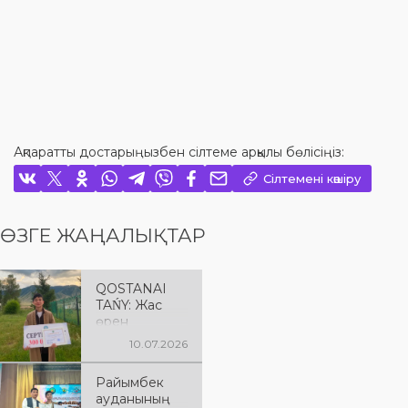
Ақпаратты достарыңызбен сілтеме арқылы бөлісіңіз:
Сілтемені көшіру
ӨЗГЕ ЖАҢАЛЫҚТАР
QOSTANAI
TAŃY: Жас
өрен
республикал
10.07.2026
ық айтыстан
жүлделі
Райымбек
оралды
ауданының